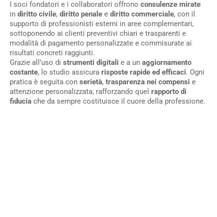
I soci fondatori e i collaboratori offrono
consulenze mirate
in
diritto civile
,
diritto penale
e
diritto commerciale
, con il
supporto di professionisti esterni in aree complementari,
sottoponendo ai clienti preventivi chiari e trasparenti e
modalità di pagamento personalizzate e commisurate ai
risultati concreti raggiunti.
Grazie all’uso di
strumenti digitali
e a un
aggiornamento
costante
, lo studio assicura
risposte rapide ed efficaci
. Ogni
pratica è seguita con
serietà
,
trasparenza nei compensi
e
attenzione personalizzata, rafforzando quel
rapporto di
fiducia
che da sempre costituisce il cuore della professione.
Lo
Socio
Specializzazione
Gallery
Blog
Con