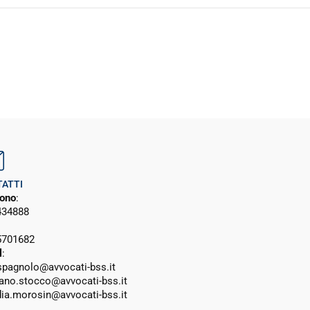
ATTI
fono
:
434888
5701682
l
:
.spagnolo@avvocati-bss.it
iano.stocco@avvocati-bss.it
dia.morosin@avvocati-bss.it