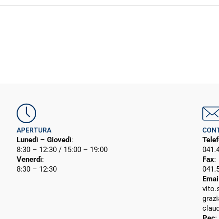
APERTURA
CONT
Lunedì
–
Giovedì
:
Tele
8:30 – 12:30 / 15:00 – 19:00
041.
Venerdì
:
Fax
:
8:30 – 12:30
041.
Emai
vito
graz
clau
Pec
: